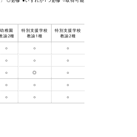
〕 ◎必修 ●いずれか1つ必修 ○取得可能
お問い合わせ
プライバシーポリシー
幼稚園
特別支援学校
特別支援学校
教諭2種
教諭1種
教諭2種
○
○
○
○
○
○
院
養護教諭特別別科
○
◎
○
○
○
○
○
○
○