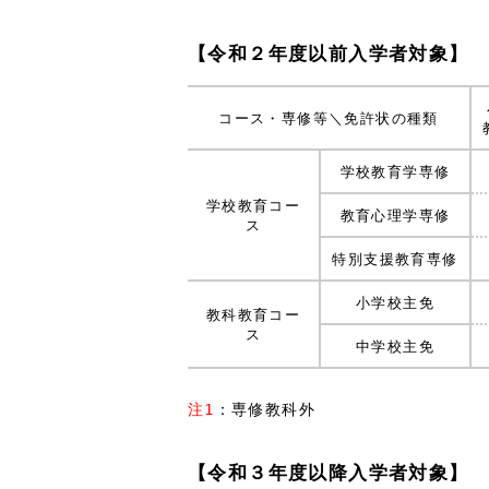
【令和２年度以前入学者対象】
コンセプトムービーを見る
WATCH THE CONCEPT MOVIE
コース・専修等＼免許状の種類
学校教育学専修
学校教育コー
教育心理学専修
ス
特別支援教育専修
小学校主免
教科教育コー
ス
中学校主免
：専修教科外
注1
【令和３年度以降入学者対象】