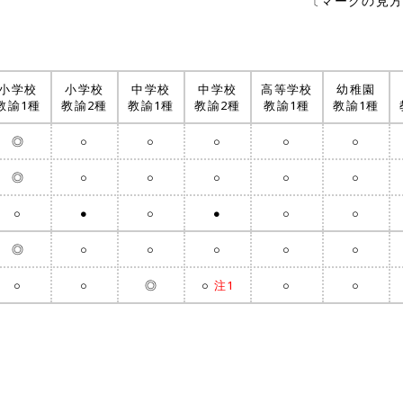
〔マークの見方
学内の皆様
卒業生の皆様
小学校
小学校
中学校
中学校
高等学校
幼稚園
教諭1種
教諭2種
教諭1種
教諭2種
教諭1種
教諭1種
◎
○
○
○
○
○
◎
○
○
○
○
○
新潟大学
教職大学
○
●
○
●
○
○
創立記念写真集
塩野文庫
◎
○
○
○
○
○
○
○
◎
○
注1
○
○