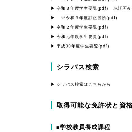
令和３年度学生要覧(pdf)
※訂正有
※令和３年度訂正箇所(pdf)
令和２年度学生要覧(pdf)
令和元年度学生要覧(pdf)
平成30年度学生要覧(pdf)
シラバス検索
シラバス検索はこちらから
取得可能な免許状と資
資料請求
オープンキャンパス
■学校教員養成課程