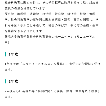
社会科教育に関心を持ち、その学習指導に熱意を持って取り組める
教育学部について
所在地・交通アクセス
教員の養成を目指しています。
歴史学、地理学、法律学、政治学、社会学、経済学、哲学・倫理
受験生の皆様
サイトマップ
学、社会科教育学の諸学問に関わる講義・演習・実習を開講し、そ
れらを広く学ぶことを通して、社会の学び方・教え方の基礎・基本
学内の皆様
お問い合わせ
を修得できるようにします。
卒業生の皆様
プライバシーポリシー
新潟大学教育学部社会科教育専修のホームページ（リニューアル
中）
1年次
新潟大学
教職大学院
1年次では「スタディ・スキルズ」を履修し、大学での学習法を学び
ます。
養護教諭特別別科
創立記念写真集
塩野文庫
2年次
2年次から社会科の専門科目に関わる講義・演習・実習を広く履修し
ます。