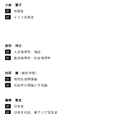
小林 繁子
授
外国史
研
ドイツ近世史
前田 洋介
授
人文地理学、地誌
研
政治地理学・社会地理学
内田 健
（創生学部）
授
現代社会関係論
研
社会学の理論と方法論
篠崎 敦史
授
日本史
研
日本古代史、東アジア交流史