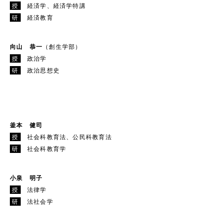
授
経済学、経済学特講
研
経済教育
向山 恭一
（創生学部）
授
政治学
研
政治思想史
釜本 健司
授
社会科教育法、公民科教育法
研
社会科教育学
小泉 明子
授
法律学
研
法社会学