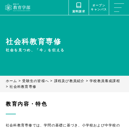
オープン
キャンパス
資料請求
社会科教育専修
社会を見つめ、「今」を伝える
資料請求
オープンキャンパス
ホーム
>
受験生の皆様へ
>
課程及び教員紹介
>
学校教員養成課程
>
社会科教育専修
コンセプトムービーを見る
WATCH THE CONCEPT MOVIE
教育内容・特色
ホーム
刊行物
社会科教育専修では、学問の基礎に基づき、小学校および中学校の