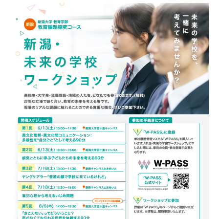
教育学部について
所在地・交通アクセス
受験生の皆様
サイトマップ
学内の皆様
お問い合わせ
卒業生の皆様
プライバシーポリシー
新潟大学
教職大学院
養護教諭特別別科
創立記念写真集
塩野文庫